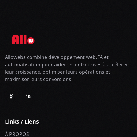
Allowebs combine développement web, IA et
automatisation pour aider les entreprises à accélérer
leur croissance, optimiser leurs opérations et
maximiser leurs conversions.
Links / Liens
À PROPOS